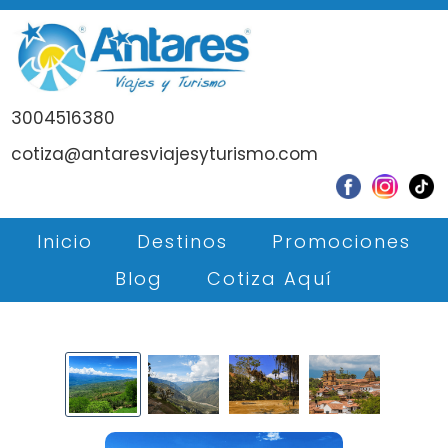
3004516380
cotiza@antaresviajesyturismo.com
Inicio
Destinos
Promociones
Blog
Cotiza Aquí